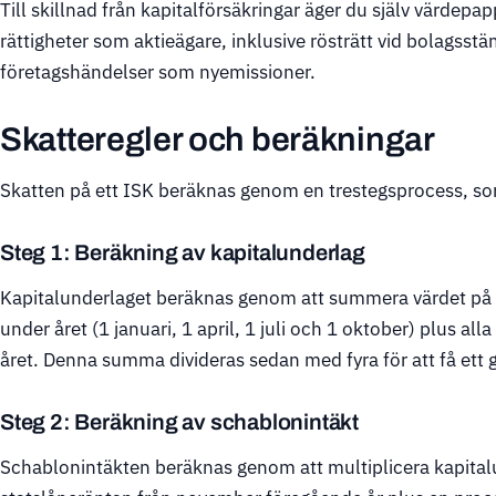
Till skillnad från kapitalförsäkringar äger du själv värdepap
rättigheter som aktieägare, inklusive rösträtt vid bolagsstä
företagshändelser som nyemissioner.
Skatteregler och beräkningar
Skatten på ett ISK beräknas genom en trestegsprocess, s
Steg 1: Beräkning av kapitalunderlag
Kapitalunderlaget beräknas genom att summera värdet på dit
under året (1 januari, 1 april, 1 juli och 1 oktober) plus all
året. Denna summa divideras sedan med fyra för att få ett 
Steg 2: Beräkning av schablonintäkt
Schablonintäkten beräknas genom att multiplicera kapita