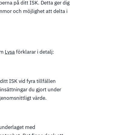
perna på ditt ISK. Detta ger dig
mmor och möjlighet att delta i
om
Lysa
förklarar i detalj:
t ISK vid fyra tillfällen
a insättningar du gjort under
genomsnittligt värde.
lunderlaget med