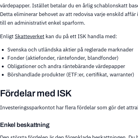
värdepapper. Istället betalar du en årlig schablonskatt bas
Detta eliminerar behovet av att redovisa varje enskild affär 
till en administrativt enkel sparform.
Enligt
Skatteverket
kan du på ett ISK handla med:
Svenska och utländska aktier på reglerade marknader
Fonder (aktiefonder, räntefonder, blandfonder)
Obligationer och andra räntebärande värdepapper
Börshandlade produkter (ETF:er, certifikat, warranter)
Fördelar med ISK
Investeringssparkontot har flera fördelar som gör det attra
Enkel beskattning
Den största fördelen är den förenklade beskattningen. Du b