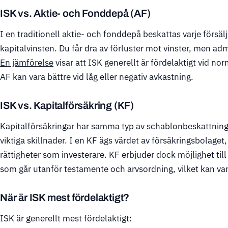
ISK vs. Aktie- och Fonddepå (AF)
I en traditionell aktie- och fonddepå beskattas varje förs
kapitalvinsten. Du får dra av förluster mot vinster, men ad
En jämförelse
visar att ISK generellt är fördelaktigt vid no
AF kan vara bättre vid låg eller negativ avkastning.
ISK vs. Kapitalförsäkring (KF)
Kapitalförsäkringar har samma typ av schablonbeskattnin
viktiga skillnader. I en KF ägs värdet av försäkringsbolaget,
rättigheter som investerare. KF erbjuder dock möjlighet ti
som går utanför testamente och arvsordning, vilket kan vara 
När är ISK mest fördelaktigt?
ISK är generellt mest fördelaktigt: