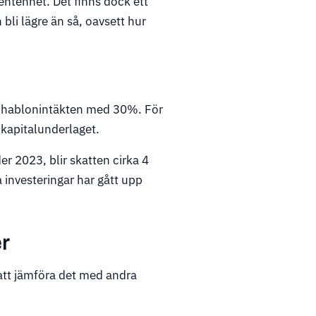
ntenhet. Det finns dock ett
bli lägre än så, oavsett hur
 schablonintäkten med 30%. För
 kapitalunderlaget.
r 2023, blir skatten cirka 4
investeringar har gått upp
r
t att jämföra det med andra