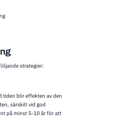
ing
ing
öljande strategier:
d tiden blir effekten av den
en, särskilt vid god
nt på minst 5-10 år för att