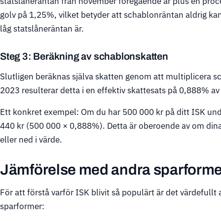
statslåneräntan från november föregående år plus en proce
golv på 1,25%, vilket betyder att schablonräntan aldrig kan 
låg statslåneräntan är.
Steg 3: Beräkning av schablonskatten
Slutligen beräknas själva skatten genom att multiplicera
2023 resulterar detta i en effektiv skattesats på 0,888% av
Ett konkret exempel: Om du har 500 000 kr på ditt ISK unde
440 kr (500 000 × 0,888%). Detta är oberoende av om dina 
eller ned i värde.
Jämförelse med andra sparforme
För att förstå varför ISK blivit så populärt är det värdefull
sparformer: