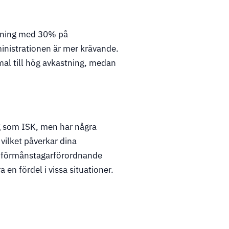
äljning med 30% på
ministrationen är mer krävande.
rmal till hög avkastning, medan
g som ISK, men har några
 vilket påverkar dina
ll förmånstagarförordnande
en fördel i vissa situationer.