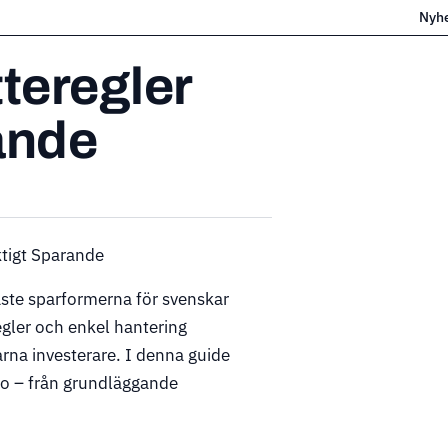
Nyh
teregler
ande
ktigt Sparande
raste sparformerna för svenskar
regler och enkel hantering
arna investerare. I denna guide
to – från grundläggande